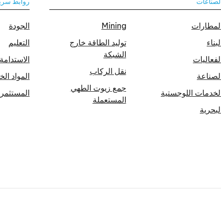
لصناعات
روابط سري
لمطارات
Mining
الجودة
لبناء
توليد الطاقة خارج
التعليم
الشبكة
لفعاليات
الاستدامة
نقل الركاب
لصناعة
المواد الخ
جمع زيوت الطهي
لخدمات اللوجستية
المستثمر
المستعملة
لبحرية