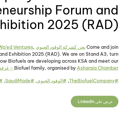
eneurship Forum and
hibition 2025 (RAD)
Come and join
نحن كشركة الوقود الحيوي
of Saudi Arabia at the
,
Wa’ed Ventures
and Exhibition 2025 (RAD). We are on Stand A3, turn
 how Biofuels are developing across KSA and meet our
Asharqia Chamber – غرفة الشرقية
Biofuel family, organised by
#
TheBiofuelCompany
,
#
الوقود الحيوي
,
#
SaudiMade
,
#
عرض على LinkedIn