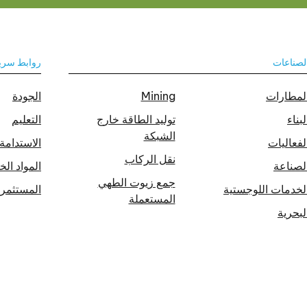
لصناعات
روابط سري
لمطارات
Mining
الجودة
لبناء
توليد الطاقة خارج
التعليم
الشبكة
لفعاليات
الاستدامة
نقل الركاب
لصناعة
المواد الخ
جمع زيوت الطهي
لخدمات اللوجستية
المستثمر
المستعملة
لبحرية