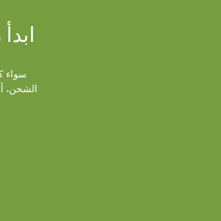
ابدأ 
سواء ك
الشحن، أو 